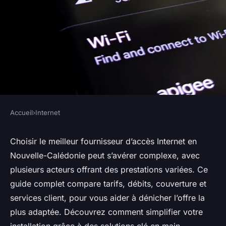
Accueil
›
Internet
INTERNET
Meilleur fournisseur d'accès
Choisir le meilleur fournisseur d’accès Internet en
Nouvelle-Calédonie peut s’avérer complexe, avec
internet en nouvelle-
plusieurs acteurs offrant des prestations variées. Ce
calédonie : notre guide
guide complet compare tarifs, débits, couverture et
complet
services client, pour vous aider à dénicher l’offre la
plus adaptée. Découvrez comment simplifier votre
Maxime
•
26 août 2025
•
5 min de lecture