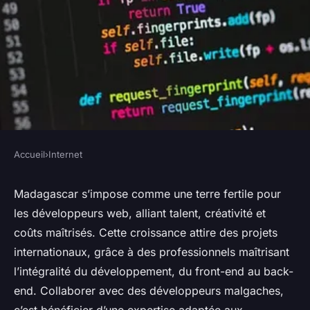
Accueil
›
Internet
INTERNET
Développeur web madagascar
Madagascar s’impose comme une terre fertile pour
les développeurs web, alliant talent, créativité et
: opportunités et avantages
coûts maîtrisés. Cette croissance attire des projets
clés
internationaux, grâce à des professionnels maîtrisant
l’intégralité du développement, du front-end au back-
Maxime
•
2 juillet 2025
•
3 min de lecture
end. Collaborer avec des développeurs malgaches,