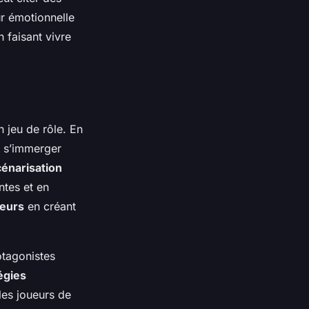
r émotionnelle
 faisant vivre
 jeu de rôle. En
e s’immerger
cénarisation
ntes et en
eurs
en créant
rotagonistes
égies
les joueurs de