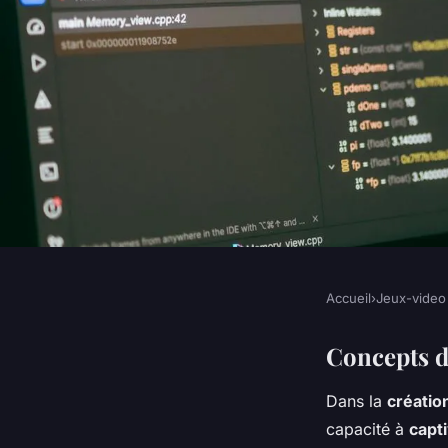
Accueil
›
Jeux-video
JEUX-VIDEO
Plonger dans la Cré
Concepts d
Dans la
créatio
Immersifs pour Jeux
capacité à
capti