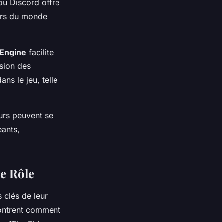
ou Discord offre
eurs du monde
 Engine
facilite
rsion des
ns le jeu, telle
eurs peuvent se
eants,
de Rôle
clés de leur
ntrent comment