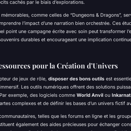
cits cachés par le biais d’explorations.
mémorables, comme celles de “Dungeons & Dragons”, serv
prendre l’impact d’une narration bien orchestrée. Ces étu
el point une campagne écrite avec soin peut transformer l’
 souvenirs durables et encourageant une implication continu
Ressources pour la Création d’Univers
pteur de jeux de rôle,
disposer des bons outils
est essentie
 immersif. Les
outils numériques
offrent des solutions puissa
 Par exemple, des logiciels comme
World Anvil
ou
Inkarna
rtes complexes et de définir les bases d’un univers fictif a
 communautaires
, telles que les forums en ligne et les grou
stituent également des aides précieuses pour échanger cons