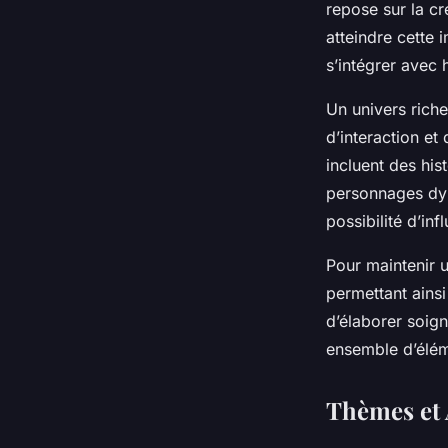
repose sur la c
Maxime
•
24 avril 2025
•
6 min de lecture
atteindre cette 
s’intégrer avec 
Un univers riche
d’interaction et
incluent des his
personnages dyn
possibilité d’inf
Pour maintenir u
permettant ainsi
d’élaborer soig
ensemble d’éléme
Thèmes et 