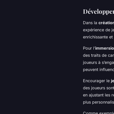
Développem
Dans la
créatio
expérience de j
enrichissante e
Pour l’
immersi
des traits de ca
joueurs à s’enga
peuvent influenc
Encourager le
j
des joueurs sont
en ajustant les 
plus personnali
Comme exemple 