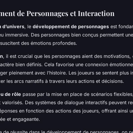
ent de Personnages et Interaction
n d’univers
, le
développement de personnages
est fonda
eu immersive. Des personnages bien conçus permettent un
t suscitent des émotions profondes.
on
, il est crucial que les personnages aient des motivations, 
ractère bien définis. Cela favorise une connexion émotionnell
ger pleinement avec l’histoire. Les joueurs se sentent plus in
er les arcs narratifs à travers leurs actions et décisions.
eu de rôle
passe par la mise en place de scénarios flexibles
 valorisés. Des systèmes de dialogue interactifs peuvent re
réponses en fonction des actions des joueurs, offrant ainsi 
sée et engageante.
de réussite dans le développement de personnages, on peu