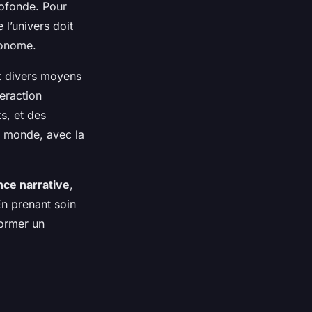
ofonde. Pour
l’univers doit
utonome.
nt divers moyens
teraction
s, et des
u monde, avec la
ce narrative
,
En prenant soin
former un