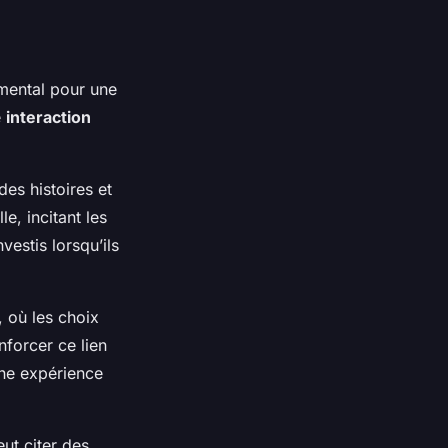
mental pour une
e
interaction
des histoires et
e, incitant les
vestis lorsqu’ils
, où les choix
nforcer ce lien
une expérience
t citer des