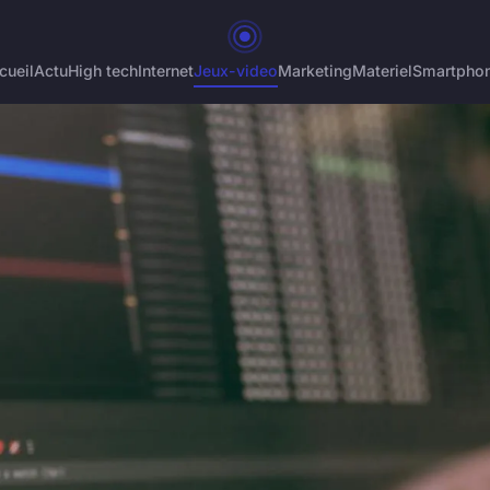
cueil
Actu
High tech
Internet
Jeux-video
Marketing
Materiel
Smartpho