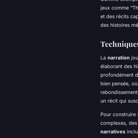
jeux comme “The
et des récits ca
des histoires m
Techniques
La
narration
jou
élaborant des hi
profondément da
bien pensée, où 
rebondissements 
un récit qui susc
Pour construire u
complexes, des 
narratives
inclu