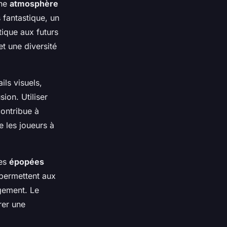
une
atmosphère
 fantastique, un
tique aux futurs
t une diversité
ils visuels,
ion. Utiliser
ontribue à
e les joueurs à
es
épopées
permettent aux
agement. Le
rer une