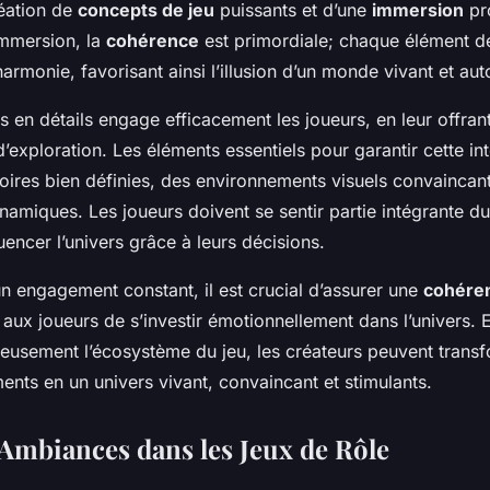
réation de
concepts de jeu
puissants et d’une
immersion
pr
immersion, la
cohérence
est primordiale; chaque élément de 
harmonie, favorisant ainsi l’illusion d’un monde vivant et a
s en détails engage efficacement les joueurs, en leur offra
 d’exploration. Les éléments essentiels pour garantir cette in
toires bien définies, des environnements visuels convaincant
amiques. Les joueurs doivent se sentir partie intégrante d
luencer l’univers grâce à leurs décisions.
n engagement constant, il est crucial d’assurer une
cohéren
 aux joueurs de s’investir émotionnellement dans l’univers. 
neusement l’écosystème du jeu, les créateurs peuvent trans
nts en un univers vivant, convaincant et stimulants.
Ambiances dans les Jeux de Rôle