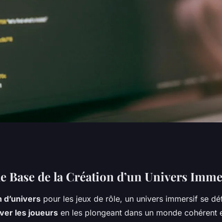
ation d'Univers
e Base de la Création d’un Univers Imme
n d’univers
pour les jeux de rôle, un univers immersif se déf
 de Rôle
ver les joueurs
en les plongeant dans un monde cohérent et